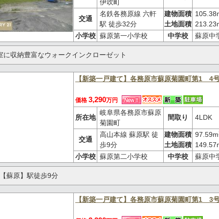
伊吹町
名鉄各務原線 六軒
建物面積
105.38
交通
駅 徒歩32分
土地面積
213.23
小学校
蘇原第一小学校
中学校
蘇原中
室に収納豊富なウォークインクローゼット
【新築一戸建て】各務原市蘇原菊園町第1 4
3,290
価格
万円
岐阜県各務原市蘇原
所在地
間取り
4LDK
菊園町
高山本線 蘇原駅 徒
建物面積
97.59m
交通
歩9分
土地面積
149.57
小学校
蘇原第二小学校
中学校
蘇原中
【蘇原】駅徒歩9分
【新築一戸建て】各務原市蘇原菊園町第1 3