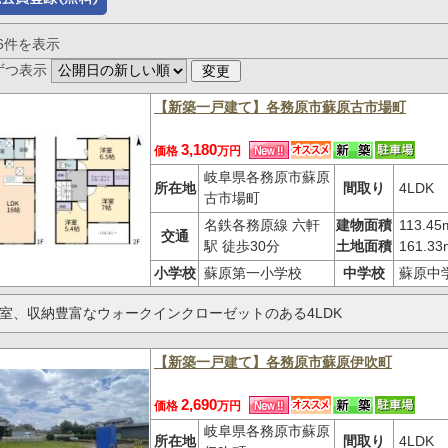
～6件を表示
ずつ表示
【新築一戸建て】各務原市蘇原古市場町
3,180
価格
万円
岐阜県各務原市蘇原
所在地
間取り
4LDK
古市場町
名鉄各務原線 六軒
建物面積
113.45
交通
駅 徒歩30分
土地面積
161.33
小学校
蘇原第一小学校
中学校
蘇原中
室、収納豊富なウォークインクローゼットのある4LDK
【新築一戸建て】各務原市蘇原伊吹町
2,690
価格
万円
岐阜県各務原市蘇原
所在地
間取り
4LDK