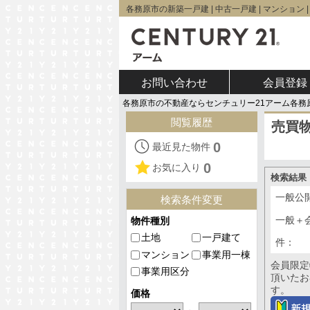
各務原市の新築一戸建 | 中古一戸建 | マンション 
お問い合わせ
会員登録
各務原市の不動産ならセンチュリー21アーム各
閲覧履歴
売買
0
最近見た物件
0
お気に入り
検索結果
一般公
検索条件変更
一般＋
物件種別
土地
一戸建て
件：
マンション
事業用一棟
会員限定
事業用区分
頂いたお
す。
価格