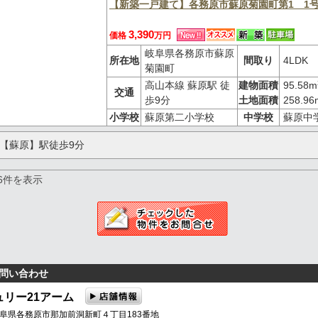
【新築一戸建て】各務原市蘇原菊園町第1 1
3,390
価格
万円
岐阜県各務原市蘇原
所在地
間取り
4LDK
菊園町
高山本線 蘇原駅 徒
建物面積
95.58m
交通
歩9分
土地面積
258.96
小学校
蘇原第二小学校
中学校
蘇原中
【蘇原】駅徒歩9分
～6件を表示
問い合わせ
ュリー21アーム
 岐阜県各務原市那加前洞新町４丁目183番地