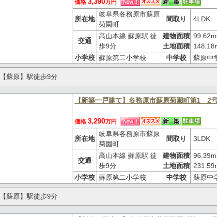
3,390
価格
万円
岐阜県各務原市蘇原
所在地
間取り
4LDK
菊園町
高山本線 蘇原駅 徒
建物面積
99.62m
交通
歩9分
土地面積
148.18
小学校
蘇原第二小学校
中学校
蘇原中
【蘇原】駅徒歩9分
【新築一戸建て】各務原市蘇原菊園町第1 2
3,290
価格
万円
岐阜県各務原市蘇原
所在地
間取り
3LDK
菊園町
高山本線 蘇原駅 徒
建物面積
96.39m
交通
歩9分
土地面積
231.59
小学校
蘇原第二小学校
中学校
蘇原中
【蘇原】駅徒歩9分