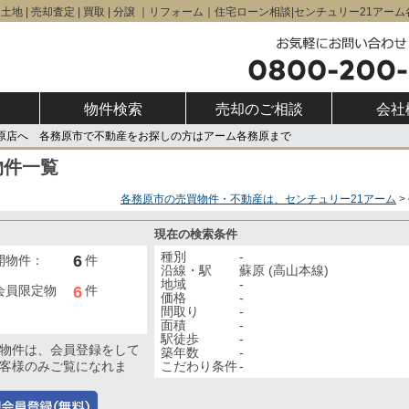
| 土地 | 売却査定 | 買取 | 分譲 ｜リフォーム｜住宅ローン相談|センチュリー21アー
物件検索
売却のご相談
会社
務原店へ 各務原市で不動産をお探しの方はアーム各務原まで
物件一覧
各務原市の売買物件・不動産は、センチュリー21アーム
現在の検索条件
種別
-
6
開物件：
件
沿線・駅
蘇原 (高山本線)
地域
-
6
会員限定物
件
価格
-
間取り
-
面積
-
駅徒歩
-
物件は、会員登録をして
築年数
-
こだわり条件
-
客様のみご覧になれま