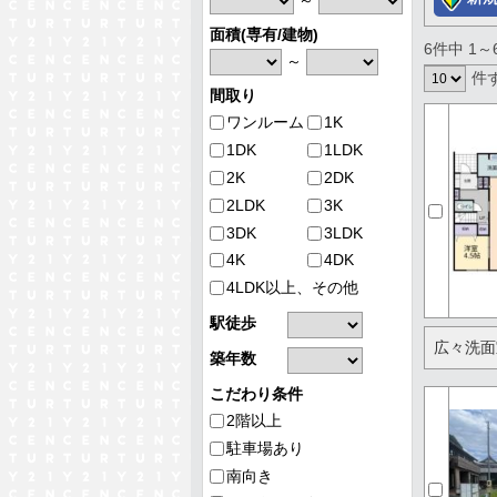
～
面積(専有/建物)
6件中 1
～
件
間取り
ワンルーム
1K
1DK
1LDK
2K
2DK
2LDK
3K
3DK
3LDK
4K
4DK
4LDK以上、その他
駅徒歩
広々洗面
築年数
こだわり条件
2階以上
駐車場あり
南向き