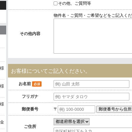
その他、ご質問等
物件名・ご質問・ご希望などをご記入くだ
その他内容
様
お客様についてご記入ください。
お名前
必須
様
フリガナ
様
〒
郵便番号
金
ご住所