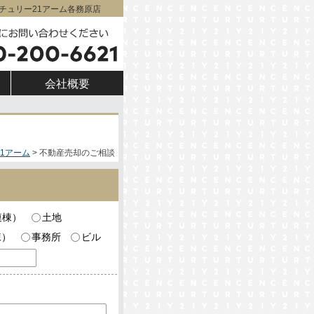
|センチュリー21アーム各務原店
会社概要
1アーム
不動産売却のご相談
連棟）
土地
棟）
事務所
ビル