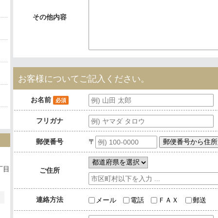
その他内容
お客様についてご記入ください。
お名前
必須
フリガナ
〒
郵便番号
丁目
ご住所
連絡方法
メール
電話
ＦＡＸ
郵送