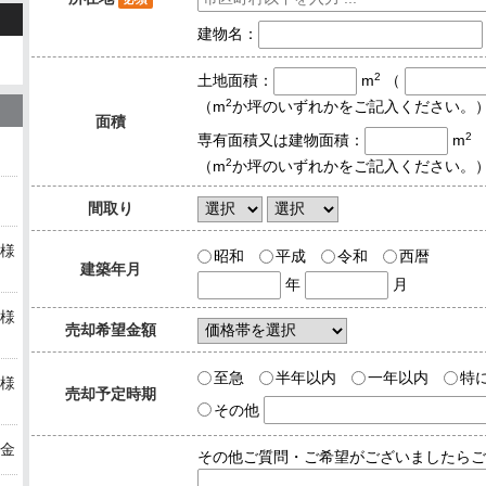
建物名：
2
土地面積：
m
（
2
（m
か坪のいずれかをご記入ください。
面積
2
専有面積又は建物面積：
m
2
（m
か坪のいずれかをご記入ください。
間取り
様
昭和
平成
令和
西暦
建築年月
年
月
様
売却希望金額
至急
半年以内
一年以内
特
様
売却予定時期
その他
金
その他ご質問・ご希望がございましたらご