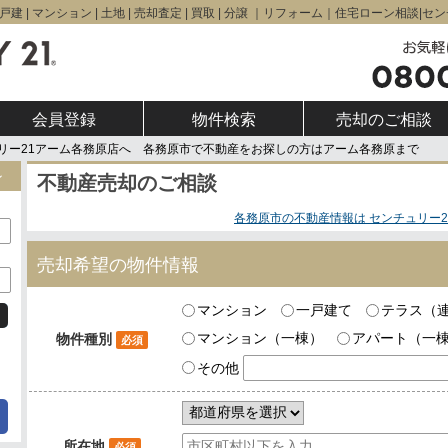
建 | マンション | 土地 | 売却査定 | 買取 | 分譲 ｜リフォーム｜住宅ローン相談
会員登録
物件検索
売却のご相談
リー21アーム各務原店へ 各務原市で不動産をお探しの方はアーム各務原まで
ン
不動産売却のご相談
各務原市の不動産情報は センチュリー2
売却希望の物件情報
マンション
一戸建て
テラス（
マンション（一棟）
アパート（一
物件種別
必須
その他
所在地
必須