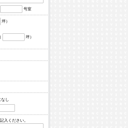
号室
坪）
）
（
坪）
）
になし
記入ください。