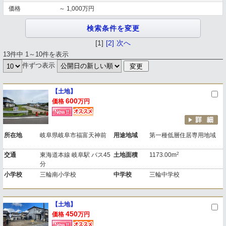
価格
～ 1,000万円
[1]
[2]
次へ
13件中 1～10件を表示
件ずつ表示
【土地】
600
価格
万円
所在地
岐阜県岐阜市福富天神前
用途地域
第一種低層住居専用地域
2
交通
東海道本線 岐阜駅 バス45
土地面積
1173.00m
分
小学校
三輪南小学校
中学校
三輪中学校
【土地】
450
価格
万円