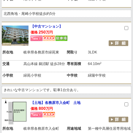
北西角地・尾崎小学校徒歩約5分
【中古マンション】
250
価格
万円
所在地
岐阜県各務原市緑苑東
間取り
3LDK
2
交通
高山本線 鵜沼駅 徒歩28分
専有面積
64.10m
小学校
緑苑小学校
中学校
緑陽中学校
きれいな中古マンションです。駐車1台分あり。
【土地】各務原市入会町 土地
800
価格
万円
所在地
岐阜県各務原市入会町
用途地域
第一種中高層住居専用地域