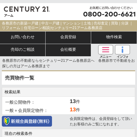
各務原市の新築一戸建 | 中古一戸建 | マンション | 土地 | 売却査定 | 買取 | 分譲 ｜
リフォーム｜住宅ローン相談|センチュリー21アーム各務原店
お問い合わせ
会員登録
物件検索
売却のご相談
会社概要
各務原市の不動産ならセンチュリー21アーム各務原店へ 各務原市で不動産をお
探しの方はアーム各務原まで
売買物件一覧
検索結果
13
件
一般公開物件：
13
件
一般＋会員限定物件：
会員限定物件は、会員登録をして頂い
たお客様のみご覧になれます。
現在の検索条件