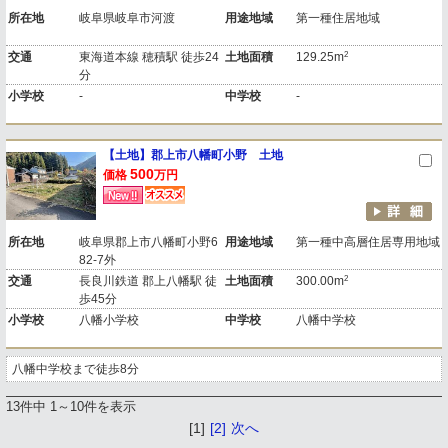
所在地
岐阜県岐阜市河渡
用途地域
第一種住居地域
2
交通
東海道本線 穂積駅 徒歩24
土地面積
129.25m
分
小学校
-
中学校
-
【土地】郡上市八幡町小野 土地
500
価格
万円
所在地
岐阜県郡上市八幡町小野6
用途地域
第一種中高層住居専用地域
82-7外
2
交通
長良川鉄道 郡上八幡駅 徒
土地面積
300.00m
歩45分
小学校
八幡小学校
中学校
八幡中学校
八幡中学校まで徒歩8分
13件中 1～10件を表示
[1]
[2]
次へ