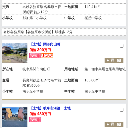
2
交通
名鉄各務原線 各務原市役
土地面積
149.41m
所前駅 徒歩12分
小学校
那加第二小学校
中学校
桜丘中学校
名鉄各務原線【各務原市役所前】駅徒歩12分
【土地】関市向山町
300
価格
万円
所在地
岐阜県関市向山町
用途地域
第一種中高層住居専用地域
2
交通
長良川鉄道 せきてらす前
土地面積
165.00m
駅 徒歩65分
小学校
南ヶ丘小学校
中学校
桜ヶ丘中学校
【土地】岐阜市河渡 土地
480
価格
万円