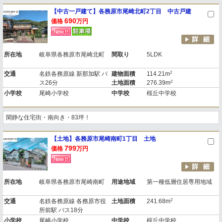
【中古一戸建て】各務原市尾崎北町2丁目 中古戸建
690
価格
万円
所在地
岐阜県各務原市尾崎北町
間取り
5LDK
2
交通
名鉄各務原線 新那加駅 バ
建物面積
114.21m
2
ス26分
土地面積
276.39m
小学校
尾崎小学校
中学校
桜丘中学校
閑静な住宅街・南向き・83坪！
【土地】各務原市尾崎南町1丁目 土地
799
価格
万円
所在地
岐阜県各務原市尾崎南町
用途地域
第一種低層住居専用地域
2
交通
名鉄各務原線 各務原市役
土地面積
241.68m
所前駅 バス18分
小学校
尾崎小学校
中学校
桜丘中学校