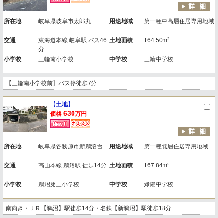
所在地
岐阜県岐阜市太郎丸
用途地域
第一種中高層住居専用地域
2
交通
東海道本線 岐阜駅 バス46
土地面積
164.50m
分
小学校
三輪南小学校
中学校
三輪中学校
【三輪南小学校前】バス停徒歩7分
【土地】
630
価格
万円
所在地
岐阜県各務原市新鵜沼台
用途地域
第一種低層住居専用地域
2
交通
高山本線 鵜沼駅 徒歩14分
土地面積
167.84m
小学校
鵜沼第三小学校
中学校
緑陽中学校
南向き・ＪＲ【鵜沼】駅徒歩14分・名鉄【新鵜沼】駅徒歩18分