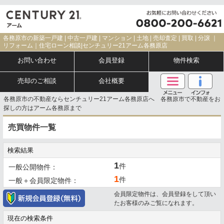
各務原市の新築一戸建 | 中古一戸建 | マンション | 土地 | 売却査定 | 買取 | 分譲 ｜
リフォーム｜住宅ローン相談|センチュリー21アーム各務原店
お問い合わせ
会員登録
物件検索
売却のご相談
会社概要
各務原市の不動産ならセンチュリー21アーム各務原店へ 各務原市で不動産をお
探しの方はアーム各務原まで
売買物件一覧
検索結果
1
件
一般公開物件：
1
件
一般＋会員限定物件：
会員限定物件は、会員登録をして頂い
たお客様のみご覧になれます。
現在の検索条件