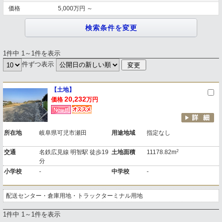
価格
5,000万円 ～
1件中 1～1件を表示
件ずつ表示
【土地】
20,232
価格
万円
所在地
岐阜県可児市瀬田
用途地域
指定なし
2
交通
名鉄広見線 明智駅 徒歩19
土地面積
11178.82m
分
小学校
-
中学校
-
配送センター・倉庫用地・トラックターミナル用地
1件中 1～1件を表示