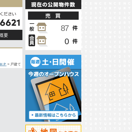
概要
ＨＰ
戸建て