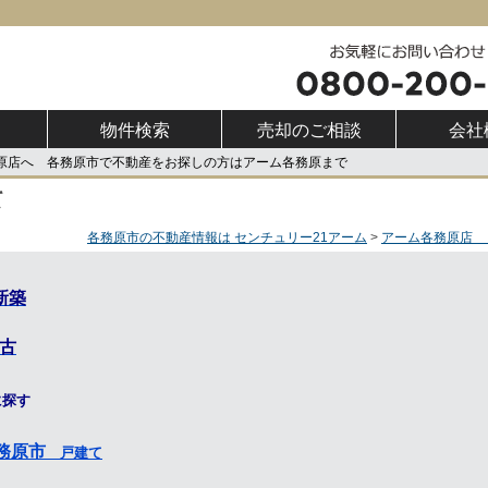
物件検索
売却のご相談
会社
務原店へ 各務原市で不動産をお探しの方はアーム各務原まで
て
各務原市の不動産情報は センチュリー21アーム
アーム各務原店 
新築
古
に探す
務原市
戸建て