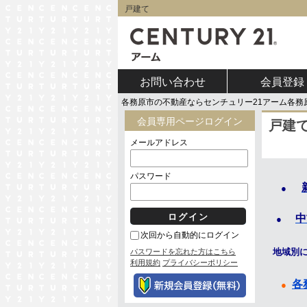
戸建て
お問い合わせ
会員登録
各務原市の不動産ならセンチュリー21アーム各
会員専用ページログイン
戸建
メールアドレス
パスワード
●
中
●
次回から自動的にログイン
地域別
パスワードを忘れた方はこちら
利用規約
プライバシーポリシー
各
●