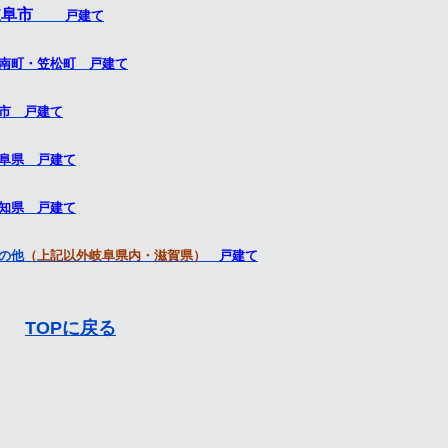
岐阜市
戸建て
南町・笠松町 戸建て
市 戸建て
阜県 戸建て
知県 戸建て
の他
（上記以外岐阜県内・滋賀県）
戸建て
TOPに戻る