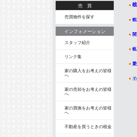
●
売買
売買物件を探す
●
岐
インフォメーション
●
関
スタッフ紹介
●
岐
リンク集
●
愛
家の購入をお考えの皆様
へ
●
そ
家の売却をお考えの皆様
へ
家の買換をお考えの皆様
へ
不動産を買うときの税金