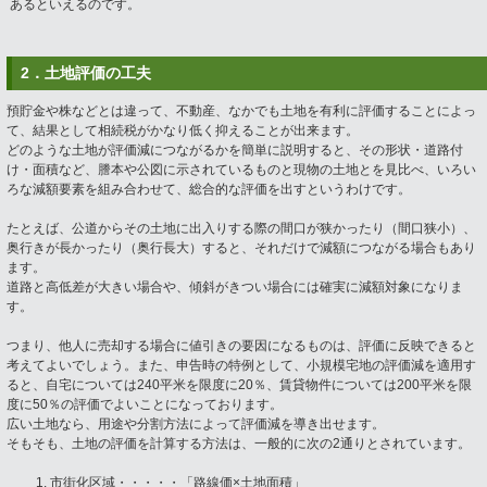
あるといえるのです。
2．土地評価の工夫
預貯金や株などとは違って、不動産、なかでも土地を有利に評価することによっ
て、結果として相続税がかなり低く抑えることが出来ます。
どのような土地が評価減につながるかを簡単に説明すると、その形状・道路付
け・面積など、謄本や公図に示されているものと現物の土地とを見比べ、いろい
ろな減額要素を組み合わせて、総合的な評価を出すというわけです。
たとえば、公道からその土地に出入りする際の間口が狭かったり（間口狭小）、
奥行きが長かったり（奥行長大）すると、それだけで減額につながる場合もあり
ます。
道路と高低差が大きい場合や、傾斜がきつい場合には確実に減額対象になりま
す。
つまり、他人に売却する場合に値引きの要因になるものは、評価に反映できると
考えてよいでしょう。また、申告時の特例として、小規模宅地の評価減を適用す
ると、自宅については240平米を限度に20％、賃貸物件については200平米を限
度に50％の評価でよいことになっております。
広い土地なら、用途や分割方法によって評価減を導き出せます。
そもそも、土地の評価を計算する方法は、一般的に次の2通りとされています。
市街化区域・・・・・「路線価×土地面積」