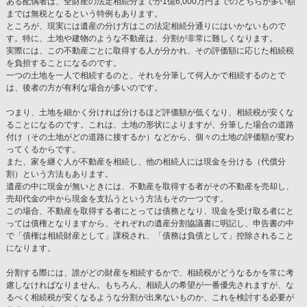
ある配偶者は、全財産の法定相続分までか1億6,000万円までのどちらか多い額
までは無税となるという特例もあります。
ところが、現実には遺産の分け方はこの法定相続分通りにはいかないもので
す。特に、土地や建物のような不動産は、分割が非常に難しくなります。
実際には、この不動産ごとに取得する人が分かれ、その評価額に応じた相続税
を負担することになるのです。
一つの土地を一人で相続するのと、それを分筆して何人かで相続するのとで
は、後者の方が有利な場合が多いのです。
つまり、土地を細かく分ければ分けるほど評価額が低くなり、相続税が安くな
ることになるのです。これは、土地の形状によりますが、分筆した場合の道路
付け（その土地がどの道路に接するか）などから、個々の土地の評価額が変わ
ってくるからです。
また、家を継ぐ人が不動産を相続し、他の相続人には現金を分ける（代償分
割）という方法もあります。
遺産の中に現金が無いときには、不動産を取得する者がその不動産を売却し、
売却代金の中から現金を支払うという方法もその一つです。
この場合、不動産を取得する者にとっては債務となり、現金を受け取る者にと
っては債権となりますから、それぞれの遺産分割協議書に明記し、申告書の中
で「債権は相続財産として」課税され、「債務は負債として」控除されること
になります。
分割する際には、誰がどの財産を相続するかで、相続税がどうなるかを常に考
慮しなければなりません。もちろん、相続人の希望が一番優先されますが、な
るべく相続税が安くなるような分割が出来ないものか、これを検討する必要が