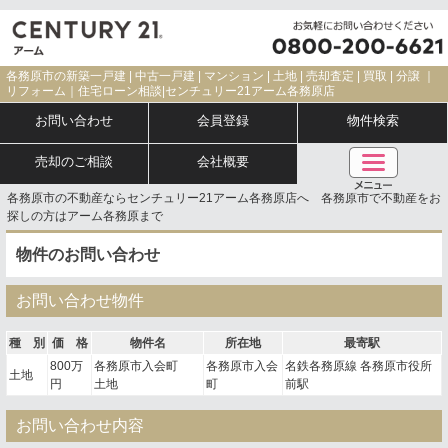
各務原市の新築一戸建 | 中古一戸建 | マンション | 土地 | 売却査定 | 買取 | 分譲 ｜
リフォーム｜住宅ローン相談|センチュリー21アーム各務原店
お問い合わせ
会員登録
物件検索
売却のご相談
会社概要
各務原市の不動産ならセンチュリー21アーム各務原店へ 各務原市で不動産をお
探しの方はアーム各務原まで
物件のお問い合わせ
お問い合わせ物件
種 別
価 格
物件名
所在地
最寄駅
800万
各務原市入会町
各務原市入会
名鉄各務原線 各務原市役所
土地
円
土地
町
前駅
お問い合わせ内容