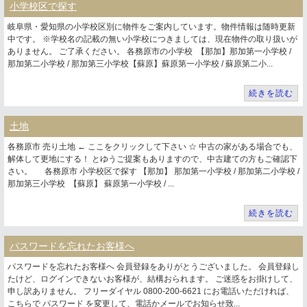
小学校区で探す
岐阜県・愛知県の小学校区別に物件をご案内しています。物件情報は随時更新
中です。 ※学校名の記載の無い小学校につきましては、現在物件の取り扱いが
ありません。 ご了承ください。 各務原市の小学校 【那加】那加第一小学校 /
那加第二小学校 / 那加第三小学校【蘇原】蘇原第一小学校 / 蘇原第二小...
続きを読む
土地
各務原市 売り土地 ← ここをクリックして下さい ☆ 中古の家がある場合でも、
解体して更地にする！ とゆうご提案もありますので、中古建ての方もご確認下
さい。 各務原市 小学校区で探す 【那加】 那加第一小学校 / 那加第二小学校 /
那加第三小学校 【蘇原】 蘇原第一小学校 / ...
続きを読む
パスワードを忘れたお客様へ
パスワードを忘れたお客様へ 会員登録をありがとうございました。 会員登録し
たけど、ログインできないお客様が、結構おられます。 ご迷惑をお掛けして、
申し訳ありません。 フリーダイヤル 0800-200-6621 にお電話いただければ、
こちらで パスワード を変更して、電話かメールでお知らせ致...