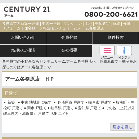
各務原市の新築一戸建 | 中古一戸建 | マンション | 土地 | 売却査定 | 買取 | 分譲 ｜
リフォーム｜住宅ローン相談|センチュリー21アーム各務原店
お問い合わせ
会員登録
物件検索
売却のご相談
会社概要
各務原市の不動産ならセンチュリー21アーム各務原店へ 各務原市で不動産をお
探しの方はアーム各務原まで
アーム各務原店 ＨＰ
戸建て
● 新築 ● 中古 地域別に探す ● 各務原市 戸建て ● 岐阜市 戸建て ● 岐南町・笠
松町 戸建て ● 関市 戸建て ● 岐阜県 戸建て ● 愛知県 戸建て ● その他（上記以外
岐阜県内・滋賀県） 戸建て TOPに戻る
続きを読む