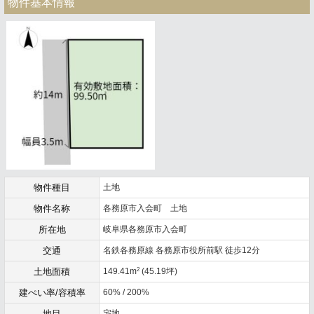
物件基本情報
物件種目
土地
物件名称
各務原市入会町 土地
所在地
岐阜県各務原市入会町
交通
名鉄各務原線 各務原市役所前駅 徒歩12分
2
土地面積
149.41m
(45.19坪)
建ぺい率/容積率
60% / 200%
地目
宅地