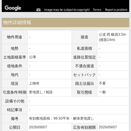
Image may be subject to copyright
Terms
Report a problem
物件詳細情報
公道 西 幅員3.5m
物件用途
接道
-
(接面14m)
地勢
-
私道面積
-
土地面積基準
公簿
道路位置指定
-
借地条件
-
不適合接道
-
地代
-
セットバック
-
現況
上物有
国土法届出
不要
引渡条件/時期
更地渡し / 相談
取引態様
一般
設備その他
-
特記事項
-
備考
有効敷地面積：99.50平米・解体更地渡し
公開日
2026/08/07
広告有効期限
2026/09/07