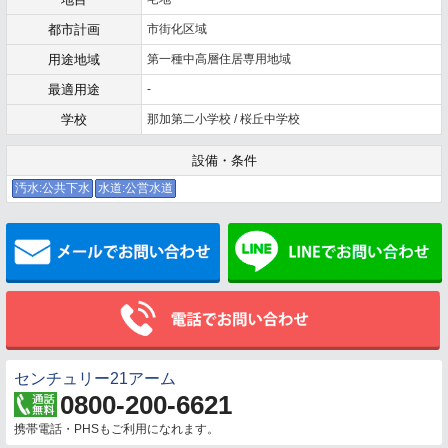
都市計画
市街化区域
用途地域
第一種中高層住居専用地域
最適用途
-
学校
那加第二小学校 / 桜丘中学校
設備・条件
汚水:公共下水
水道:公営水道
メールでお問い合わせ
センチュリー21アーム
0800-200-6621
携帯電話・PHSもご利用になれます。