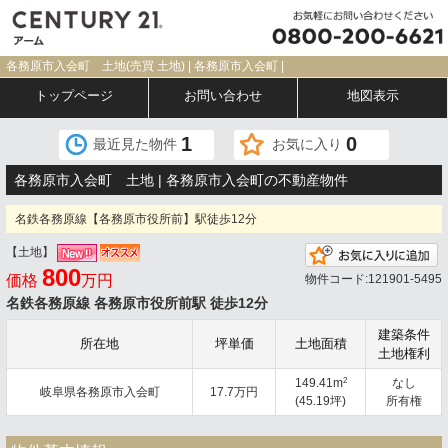
各務原市入会町 土地(売買 土地) | 各務原市入会町 |
トップページ
お問い合わせ
地図表示
1
0
最近見た物件
お気に入り
各務原市入会町 土地 | 各務原市入会町の不動産物件
名鉄各務原線【各務原市役所前】駅徒歩12分
【土地】
800
価格
万円
物件コード:121901-5495
名鉄各務原線 各務原市役所前駅 徒歩12分
建築条件
所在地
坪単価
土地面積
土地権利
2
149.41m
なし
岐阜県各務原市入会町
17.7万円
(45.19坪)
所有権