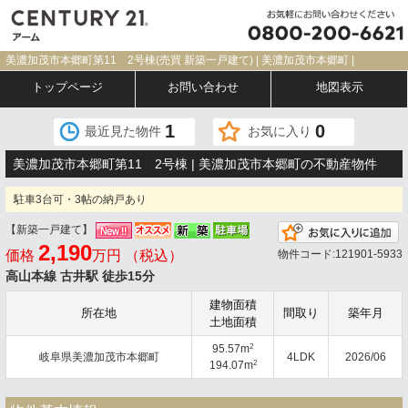
美濃加茂市本郷町第11 2号棟(売買 新築一戸建て) | 美濃加茂市本郷町 |
トップページ
お問い合わせ
地図表示
1
0
最近見た物件
お気に入り
美濃加茂市本郷町第11 2号棟 | 美濃加茂市本郷町の不動産物件
駐車3台可・3帖の納戸あり
【新築一戸建て】
2,190
価格
万円 （税込）
物件コード:121901-5933
高山本線 古井駅 徒歩15分
建物面積
所在地
間取り
築年月
土地面積
2
95.57m
岐阜県美濃加茂市本郷町
4LDK
2026/06
2
194.07m