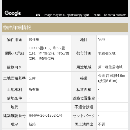
Image may be subject to copyright
Terms
Report a problem
物件詳細情報
物件用途
居住用
地目
宅地
LDK15畳(1F)、和5.2畳
間取り詳細
都市計画
(1F)、洋7畳(2F)、洋5.7畳
非線引区域
(2F)、洋5畳(2F)
建物向き
-
用途地域
第一種住居地域
公道 西 幅員4.9m
土地面積基準
接道
公簿
(接面8.61m)
土地権利
所有権
私道面積
-
借地条件
-
道路位置指定
-
地代
-
不適合接道
-
建築確認番号
第HPA-26-01852-1号
セットバック
-
現況
新築
国土法届出
不要