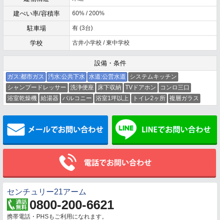
建ぺい率/容積率
60% / 200%
駐車場
有 (3台)
学校
古井小学校 / 東中学校
設備・条件
ガス:都市ガス
汚水:公共下水
水道:公営水道
システムキッチン
シャンプードレッサー
洗浄便座
床下収納
TVドアホン
コンロ三口
浴室乾燥機
給湯器
バルコニー
浴室1坪以上
トイレ2ヶ所
複層ガラス
メールでお問い合わせ
センチュリー21アーム
0800-200-6621
携帯電話・PHSもご利用になれます。