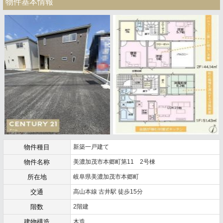
物件基本情報
物件種目
新築一戸建て
物件名称
美濃加茂市本郷町第11 2号棟
所在地
岐阜県美濃加茂市本郷町
交通
高山本線 古井駅 徒歩15分
階数
2階建
建物構造
木造