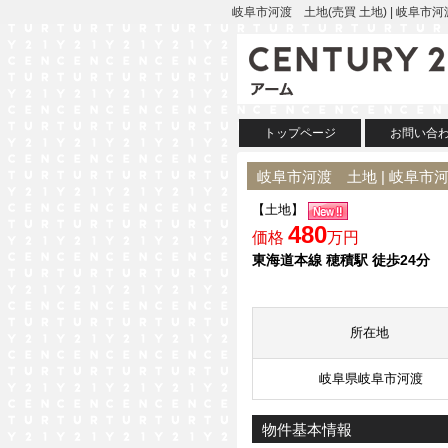
岐阜市河渡 土地(売買 土地) | 岐阜市河
トップページ
お問い合
岐阜市河渡 土地 | 岐阜市
【土地】
480
価格
万円
東海道本線 穂積駅 徒歩24分
所在地
岐阜県岐阜市河渡
物件基本情報