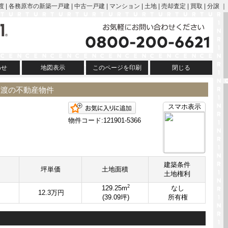
渡 | 各務原市の新築一戸建 | 中古一戸建 | マンション | 土地 | 売却査定 | 買取 
わせ
地図表示
このページを印刷
閉じる
河渡の不動産物件
お気に入りに追加
スマホ表示
物件コード:121901-5366
建築条件
坪単価
土地面積
土地権利
2
129.25m
なし
12.3万円
(39.09坪)
所有権