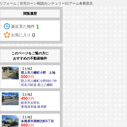
| 分譲 ｜リフォーム｜住宅ローン相談|センチュリー21アーム各務原店
閲覧履歴
1
最近見た物件
0
お気に入り
このページをご覧の方に
おすすめの不動産物件
【土地】
郡上市八幡町小野 土地
500
万円
郡上市八幡町小野682-7外
長良川鉄道 郡上八幡駅
【土地】
450
万円
岐阜市太郎丸
東海道本線 岐阜駅
【土地】
各務原市尾崎北町5丁目
600
万円