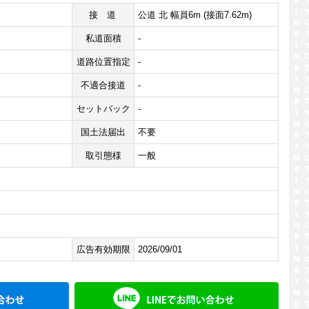
接道
公道 北 幅員6m (接面7.62m)
私道面積
-
道路位置指定
-
不適合接道
-
セットバック
-
国土法届出
不要
取引態様
一般
広告有効期限
2026/09/01
メールでお問い合わせ
LINE