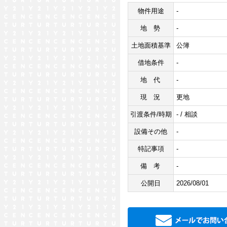
物件用途
-
地勢
-
土地面積基準
公簿
借地条件
-
地代
-
現況
更地
引渡条件/時期
- / 相談
設備その他
-
特記事項
-
備考
-
公開日
2026/08/01