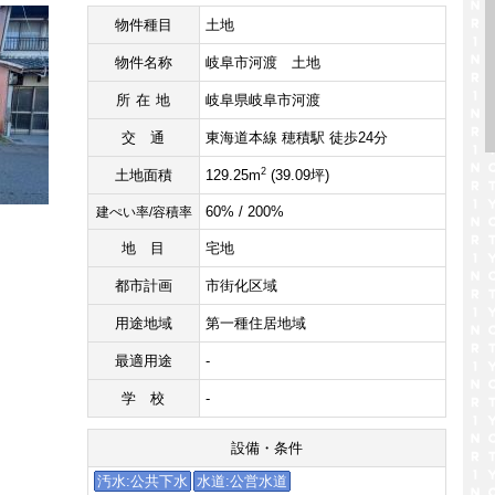
物件種目
土地
物件名称
岐阜市河渡 土地
所在地
岐阜県岐阜市河渡
交通
東海道本線 穂積駅 徒歩24分
2
土地面積
129.25m
(39.09坪)
60% / 200%
建ぺい率/容積率
地目
宅地
都市計画
市街化区域
用途地域
第一種住居地域
最適用途
-
学校
-
設備・条件
汚水:公共下水
水道:公営水道